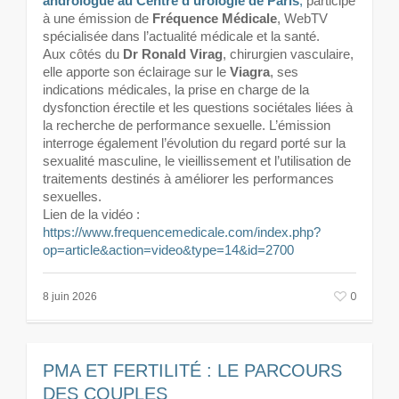
andrologue au Centre d’urologie de Paris
,
participe
à une émission de
Fréquence Médicale
, WebTV
spécialisée dans l’actualité médicale et la santé.
Aux côtés du
Dr Ronald Virag
, chirurgien vasculaire,
elle apporte son éclairage sur le
Viagra
, ses
indications médicales, la prise en charge de la
dysfonction érectile et les questions sociétales liées à
la recherche de performance sexuelle. L’émission
interroge également l’évolution du regard porté sur la
sexualité masculine, le vieillissement et l’utilisation de
traitements destinés à améliorer les performances
sexuelles.
Lien de la vidéo :
https://www.frequencemedicale.com/index.php?
op=article&action=video&type=14&id=2700
0
8 juin 2026
PMA ET FERTILITÉ : LE PARCOURS
DES COUPLES