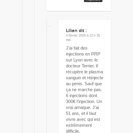
Lilian
dit :
4 février 2026 à 22 h 35
min
J’ai fait des
injections en PRP
sur Lyon avec le
docteur Terrier. Il
récupère le plasma
sanguin et réinjecte
au penis. Sauf que
ça ne marche pas.
6 injections dont
300€ l’injection. Un
vrai arnaque. J’ai
51 ans, et il faut
vivre avec qui est
extrêmement
difficile.